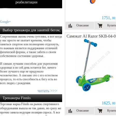
реабилитации
1751,
00 
Google+
Описание
Купит
Выбор тренажера для занятий бегом,
Самокат Al Razor SKB-04-0
Современная жизнь очень суетлива, и вот когда
как осуществить прав...
у нас просто не хватает времени, чтобы
заняться спортом или полноценно отдохнуть,
то важным является поддержание отличной
физической формы, а также забота о своем
собственном состоянии здоровья.
И самым лучшим способом для укрепления
здоровья и по сей день остается бег, ничего
более лучшего еще не придумало
человечество. А связано это с его естеством
процесса, то есть способность к бегу есть во
всех людях с рождения.
читать >>>
Тренажеры Finnlo.
1625,
00 
Торговая марка Finnlo на рынок спортивного
Добро пожаловать домой – начнем ...
оборудования вышла не так давно, но сразу же
Описание
Купит
прочно заняла ведущие позиции спроса. А все