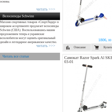
основы.
читать >>>
Велосипеды Schwinn
Магазин спортивных товаров «СпортЛидер» в
широком ассортименте предлагает велосипеды
Schwinn (США). Воспользовавшись нашим
предложением теперь и украинские
велолюбители могут оценить оригинальный
1806,
00 
дизайн и легендарное американское качество.
читать >>>
Описание
Купит
Читать все статьи
Самокат Razor Spark Al SK
03-01