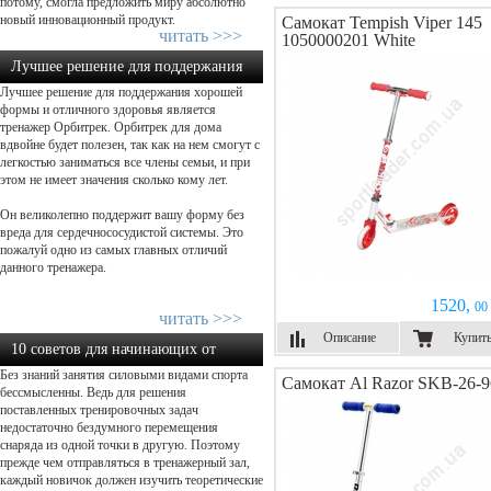
потому, смогла предложить миру абсолютно
новый инновационный продукт.
Самокат Tempish Viper 145
читать >>>
1050000201 White
Лучшее решение для поддержания
Лучшее решение для поддержания хорошей
хорошей формы!...
формы и отличного здоровья является
тренажер Орбитрек. Орбитрек для дома
вдвойне будет полезен, так как на нем смогут с
легкостью заниматься все члены семьи, и при
этом не имеет значения сколько кому лет.
Он великолепно поддержит вашу форму без
вреда для сердечнососудистой системы. Это
пожалуй одно из самых главных отличий
данного тренажера.
1520,
00 
читать >>>
Описание
Купит
10 советов для начинающих от
Без знаний занятия силовыми видами спорта
экспертов в силовом тренин...
Самокат Al Razor SKB-26-9
бессмысленны. Ведь для решения
поставленных тренировочных задач
недостаточно бездумного перемещения
снаряда из одной точки в другую. Поэтому
прежде чем отправляться в тренажерный зал,
каждый новичок должен изучить теоретические