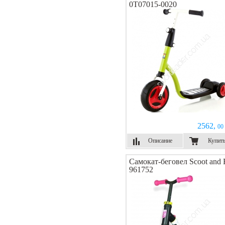
0T07015-0020
2562,
00 
Описание
Купит
Самокат-беговел Scoot and 
961752