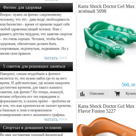
Капа Shock Doctor Gel Max
Фитнес для здоровья
зелёный 5098
Вопрос: нужен ли фитнес современному
человеку, что это - дань моде, необходимость
или баловство - время от времени задает себе
любой здравомыслящий человек. Нам с
раннего детства твердили, что занятия спортом
– это очень хорошо. Человек, чтобы быть
здоровым, обязательно должен быть
спортивным, подтянутым, подвижным. Но у
жизни свои правила.
читать >>>
5 советов для решивших заняться
Наверное, самым неудобным в фитнесе
фитнесом...
является то, что нужно найти где-то на него
время. И действительно, где можно выкроить
560,
00 
достаточно времени, для такого важного
занятия, как фитнес? Но теперь, пожалуй,
Описание
Купит
можно отбросить все эти оправдания и
формальности, и сказать прямо – проблема не
в том, что вам критически не хватает времени,
Капа Shock Doctor Gel Max
а банально в лени и неправильном
Flavor Fusion 5227
планировании своего жизненного графика.
читать >>>
Спортзал в домашних условиях
Во имя достижения хорошей физической