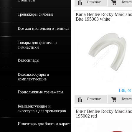
Степперы
Описание
Купит
Капа Benlee Rocky Marcian
Тренажеры силовые
Bite 195003 white
Все для настольного тенниса
Товары для фитнеса и
гимнастики
Велосипеды
Велоаксессуары и
комплектующие
136,
00 
Горнолыжные тренажеры
Описание
Купит
Комплектующие и
аксессуары для тренажеров
Бинт Benlee Rocky Marcian
195002 red
Инвентарь для бокса и карате