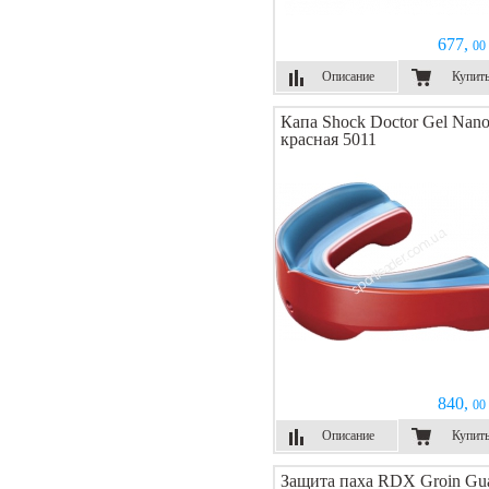
677,
00 
Описание
Купит
Капа Shock Doctor Gel Nan
красная 5011
840,
00 
Описание
Купит
Защита паха RDX Groin Gu