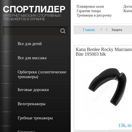
Планировки залов
Доста
Гарантия товара
Конт
Тренажеры в рассрочку
Главная
/
/
Защита
Все для детей
Капа Benlee Rocky Marcian
Bite 195003 blk
Все для массажа
Орбитреки (эллиптические
тренажеры)
Беговые дорожки
Велотренажеры
Гребные тренажеры
136,
00 