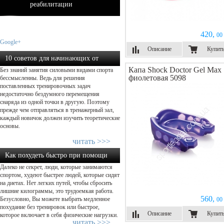
реабилитации
420,
00 
Google+
Описание
Купит
10 советов для начинающих от
Капа Shock Doctor Gel Max
Без знаний занятия силовыми видами спорта
экспертов в силовом тренин...
фиолетовая 5098
бессмысленны. Ведь для решения
поставленных тренировочных задач
недостаточно бездумного перемещения
снаряда из одной точки в другую. Поэтому
прежде чем отправляться в тренажерный зал,
каждый новичок должен изучить теоретические
основы.
читать >>>
Как похудеть быстро при помощи
Далеко не секрет, люди, которые занимаются
физической нагрузки...
спортом, худеют быстрее людей, которые сидят
на диетах. Нет легких путей, чтобы сбросить
лишние килограммы, это трудоемкая работа.
560,
Безусловно, Вы можете выбрать медленное
00 
похудание без тренировок или быстрое,
Описание
Купит
которое включает в себя физические нагрузки.
читать >>>