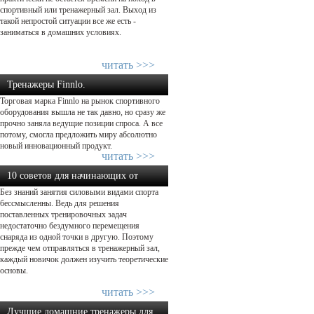
спортивный или тренажерный зал. Выход из
такой непростой ситуации все же есть -
заниматься в домашних условиях.
читать >>>
Тренажеры Finnlo.
Торговая марка Finnlo на рынок спортивного
Добро пожаловать домой – начнем ...
оборудования вышла не так давно, но сразу же
прочно заняла ведущие позиции спроса. А все
потому, смогла предложить миру абсолютно
новый инновационный продукт.
читать >>>
10 советов для начинающих от
Без знаний занятия силовыми видами спорта
экспертов в силовом тренин...
бессмысленны. Ведь для решения
поставленных тренировочных задач
недостаточно бездумного перемещения
снаряда из одной точки в другую. Поэтому
прежде чем отправляться в тренажерный зал,
каждый новичок должен изучить теоретические
основы.
читать >>>
Лучшие домашние тренажеры для