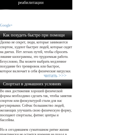
реабилитации
Google+
Как похудеть быстро при помощи
Далеко не секрет, люди, которые занимаются
физической нагрузки...
спортом, худеют быстрее людей, которые сидят
на диетах. Нет легких путей, чтобы сбросить
лишние килограммы, это трудоемкая работа.
Безусловно, Вы можете выбрать медленное
похудание без тренировок или быстрое,
которое включает в себя физические нагрузки.
читать >>>
Спортзал в домашних условиях
Во имя достижения хорошей физической
формы необходимо сделать так, чтобы занятия
спортом или физкультурой стали для вас
регулярными. Сейчас большинство людей,
желающих улучшить свою физическую форму,
посещают спортзалы, фитнес центры и
бассейны.
Но в сегодняшнем суматошном ритме жизни
практически не остается времени на поход в