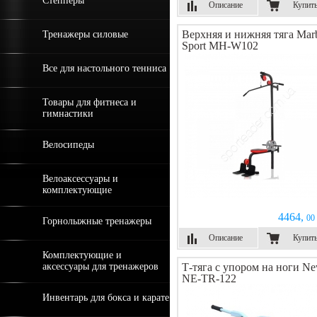
Степперы
Описание
Купит
Верхняя и нижняя тяга Mar
Тренажеры силовые
Sport MH-W102
Все для настольного тенниса
Товары для фитнеса и
гимнастики
Велосипеды
Велоаксессуары и
комплектующие
4464,
00 
Горнолыжные тренажеры
Описание
Купит
Комплектующие и
аксессуары для тренажеров
Т-тяга с упором на ноги Ne
NE-TR-122
Инвентарь для бокса и карате