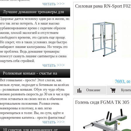
читать >>>
Силовая рама RN-Sport F02
Лучшие домашние тренажеры для
Здоровье дается человеку один раз в жизни, но
похудения: какой выбрать?...
его так легко потерять. А в наше высоко
урбанизированное время с сидячим образом
жизни, плохой экологией и отсутствием
свободного времени, это сделать еще проще.
Не секрет, что в таких условиях люди быстро
набирают лишние килограммы. Но теперь это
не проблема. Ведь домашние тренажеры
помогут скинуть лишние сантиметры и снова
ощутить себя стройной.
читать >>>
Роликовые коньки - счастье на
Всё гениальное - просто! Этот слоган, как
7693,
колёсах....
00 
нельзя лучше, подходит к ботинкам на колёсах
– роликовым конькам. Обув эту чудо обувь
Описание
Купит
можно развивать скорость до 30 км в час и при
этом оставаться на своих ногах в обычном
Голень сидя FGMA ТК 305
вертикальном положении. Ролики очень
маневренны и поэтому, в них легко
перемещаться в толпе. Вы, по сути, идёте и
одновременно катитесь - просто фантастика!
читать >>>
10 советов для начинающих от