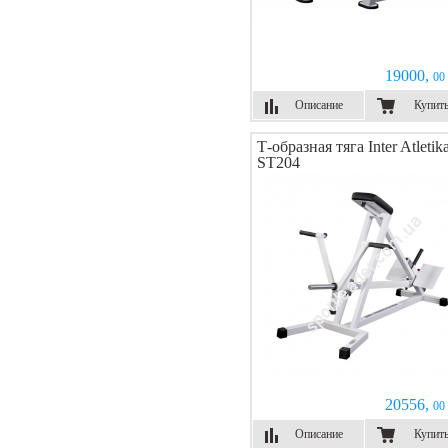
19000,
00 
Описание
Купит
Т-образная тяга Inter Atletik
ST204
20556,
00 
Описание
Купит