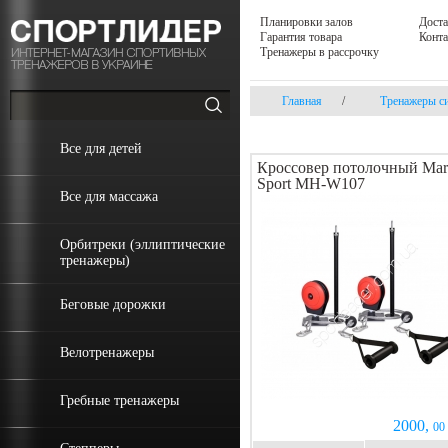
Планировки залов
Доста
Гарантия товара
Конт
Тренажеры в рассрочку
Главная
/
Тренажеры с
Все для детей
Кроссовер потолочный Ma
Sport MH-W107
Все для массажа
Орбитреки (эллиптические
тренажеры)
Беговые дорожки
Велотренажеры
Гребные тренажеры
2000,
00 