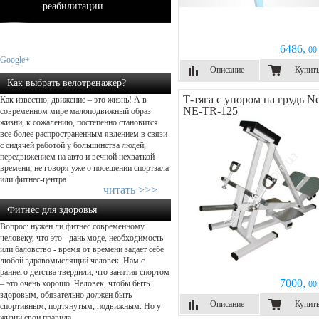
реабилитации
6486,
00 
Google+
Описание
Купит
Как выбрать велотренажер?
Т-тяга с упором на грудь N
Как известно, движение – это жизнь! А в
NE-TR-125
современном мире малоподвижный образ
жизни, к сожалению, постепенно становится
все более распространенным явлением в связи
с сидячей работой у большинства людей,
передвижением на авто и вечной нехваткой
времени, не говоря уже о посещении спортзала
или фитнес-центра.
читать >>>
Фитнес для здоровья
Вопрос: нужен ли фитнес современному
человеку, что это - дань моде, необходимость
или баловство - время от времени задает себе
любой здравомыслящий человек. Нам с
раннего детства твердили, что занятия спортом
7000,
– это очень хорошо. Человек, чтобы быть
00 
здоровым, обязательно должен быть
Описание
Купит
спортивным, подтянутым, подвижным. Но у
жизни свои правила.