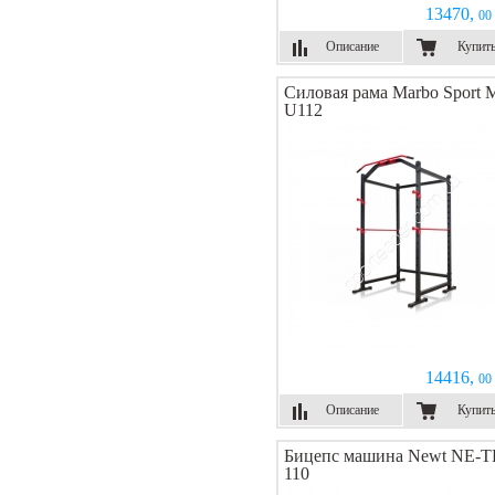
13470,
00 
Описание
Купит
Силовая рама Marbo Sport 
U112
14416,
00 
Описание
Купит
Бицепс машина Newt NE-T
110