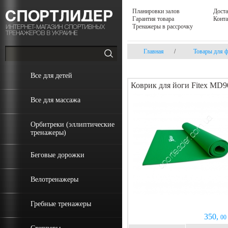
Планировки залов
Доста
Гарантия товара
Конт
Тренажеры в рассрочку
Главная
/
Товары для ф
Все для детей
Коврик для йоги Fitex MD9
Все для массажа
Орбитреки (эллиптические
тренажеры)
Беговые дорожки
Велотренажеры
Гребные тренажеры
350,
00 