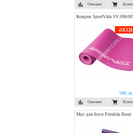
Описание
Купит
Коврик SportVida SV-HK00
акц
599,
00 
Описание
Купит
Мат для йоги Friedola Basic