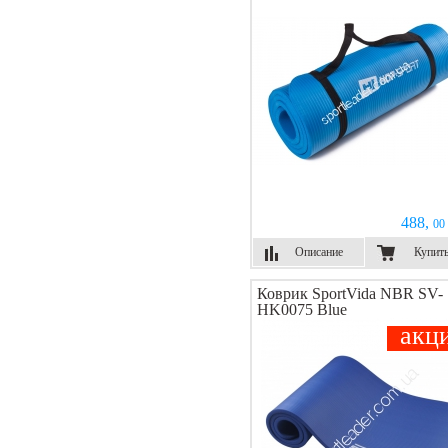
488,
00 
Описание
Купит
Коврик SportVida NBR SV-
HK0075 Blue
акц