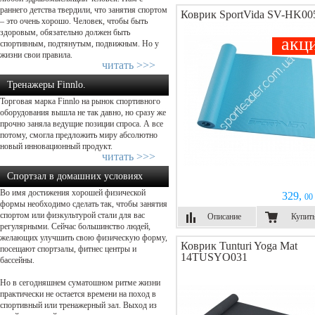
раннего детства твердили, что занятия спортом
Коврик SportVida SV-HK00
– это очень хорошо. Человек, чтобы быть
здоровым, обязательно должен быть
акц
спортивным, подтянутым, подвижным. Но у
жизни свои правила.
читать >>>
Тренажеры Finnlo.
Торговая марка Finnlo на рынок спортивного
Добро пожаловать домой – начнем ...
оборудования вышла не так давно, но сразу же
прочно заняла ведущие позиции спроса. А все
потому, смогла предложить миру абсолютно
новый инновационный продукт.
читать >>>
Спортзал в домашних условиях
Во имя достижения хорошей физической
329,
00 
формы необходимо сделать так, чтобы занятия
спортом или физкультурой стали для вас
Описание
Купит
регулярными. Сейчас большинство людей,
желающих улучшить свою физическую форму,
Коврик Tunturi Yoga Mat
посещают спортзалы, фитнес центры и
14TUSYO031
бассейны.
Но в сегодняшнем суматошном ритме жизни
практически не остается времени на поход в
спортивный или тренажерный зал. Выход из