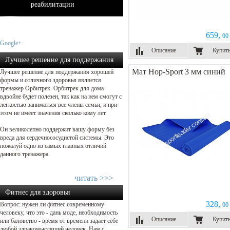
реабилитации
659,
00 
Google+
Описание
Купит
Лучшее решение для поддержания
Мат Hop-Sport 3 мм синий
Лучшее решение для поддержания хорошей
хорошей формы!...
формы и отличного здоровья является
тренажер Орбитрек. Орбитрек для дома
вдвойне будет полезен, так как на нем смогут с
легкостью заниматься все члены семьи, и при
этом не имеет значения сколько кому лет.
Он великолепно поддержит вашу форму без
вреда для сердечнососудистой системы. Это
пожалуй одно из самых главных отличий
данного тренажера.
читать >>>
Фитнес для здоровья
328,
Вопрос: нужен ли фитнес современному
00 
человеку, что это - дань моде, необходимость
Описание
Купит
или баловство - время от времени задает себе
любой здравомыслящий человек. Нам с