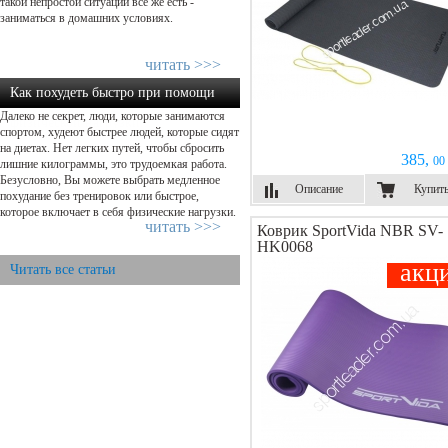
такой непростой ситуации все же есть -
заниматься в домашних условиях.
читать >>>
Как похудеть быстро при помощи
Далеко не секрет, люди, которые занимаются
физической нагрузки...
спортом, худеют быстрее людей, которые сидят
на диетах. Нет легких путей, чтобы сбросить
385,
00 
лишние килограммы, это трудоемкая работа.
Безусловно, Вы можете выбрать медленное
Описание
Купит
похудание без тренировок или быстрое,
которое включает в себя физические нагрузки.
читать >>>
Коврик SportVida NBR SV-
HK0068
акц
Читать все статьи