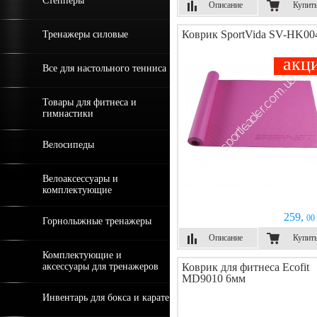
Степперы
Описание
Купит
Коврик SportVida SV-HK00
Тренажеры силовые
акц
Все для настольного тенниса
Товары для фитнеса и
гимнастики
Велосипеды
Велоаксессуары и
комплектующие
259,
00 
Горнолыжные тренажеры
Описание
Купит
Комплектующие и
аксессуары для тренажеров
Коврик для фитнеса Ecofit
MD9010 6мм
Инвентарь для бокса и карате