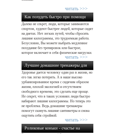
читать >>>
Как похудеть быстро при помощи
Далеко не секрет, люди, которые занимаются
физической нагрузки...
спортом, худеют быстрее людей, которые сидят
на диетах. Нет легких путей, чтобы сбросить
лишние килограммы, это трудоемкая работа.
Безусловно, Вы можете выбрать медленное
похудание без тренировок или быстрое,
которое включает в себя физические нагрузки.
читать >>>
Лучшие домашние тренажеры для
Здоровье дается человеку один раз в жизни, но
похудения: какой выбрать?...
его так легко потерять. А в наше высоко
урбанизированное время с сидячим образом
жизни, плохой экологией и отсутствием
свободного времени, это сделать еще проще.
Не секрет, что в таких условиях люди быстро
набирают лишние килограммы. Но теперь это
не проблема. Ведь домашние тренажеры
помогут скинуть лишние сантиметры и снова
ощутить себя стройной.
читать >>>
Роликовые коньки - счастье на