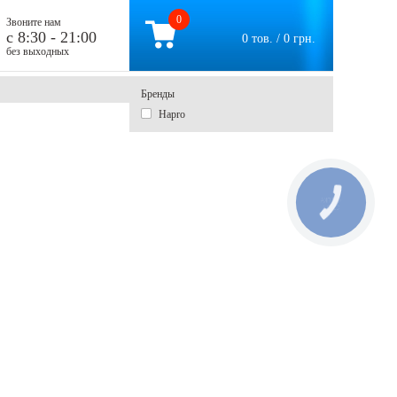
0
Звоните нам
c 8:30 - 21:00
0 тов. / 0 грн.
без выходных
Бренды
Hapro
КНОПКА
СВЯЗИ