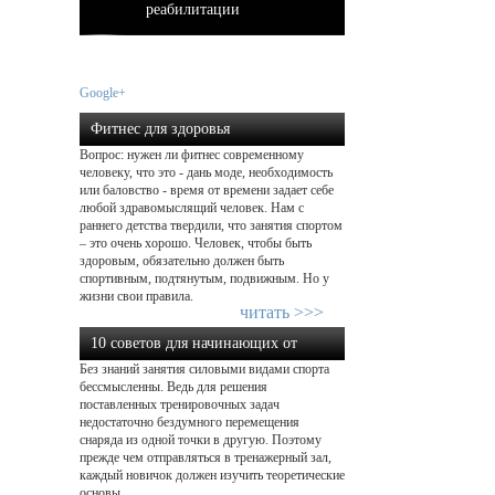
реабилитации
Google+
Фитнес для здоровья
Вопрос: нужен ли фитнес современному
человеку, что это - дань моде, необходимость
или баловство - время от времени задает себе
любой здравомыслящий человек. Нам с
раннего детства твердили, что занятия спортом
– это очень хорошо. Человек, чтобы быть
здоровым, обязательно должен быть
спортивным, подтянутым, подвижным. Но у
жизни свои правила.
читать >>>
10 советов для начинающих от
Без знаний занятия силовыми видами спорта
экспертов в силовом тренин...
бессмысленны. Ведь для решения
поставленных тренировочных задач
недостаточно бездумного перемещения
снаряда из одной точки в другую. Поэтому
прежде чем отправляться в тренажерный зал,
каждый новичок должен изучить теоретические
основы.