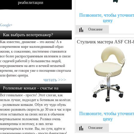
реабилитации
Позвоните, чтобы уточнит
цену
Google+
Описание
Как выбрать велотренажер?
Стульчик мастера ASF СН-
Как известно, движение – это жизнь! А в
современном мире малоподвижный образ
жизни, к сожалению, постепенно становится
все более распространенным явлением в связи
с сидячей работой у большинства людей,
передвижением на авто и вечной нехваткой
времени, не говоря уже о посещении спортзала
или фитнес-центра.
читать >>>
Роликовые коньки - счастье на
Всё гениальное - просто! Этот слоган, как
колёсах....
нельзя лучше, подходит к ботинкам на колёсах
– роликовым конькам. Обув эту чудо обувь
можно развивать скорость до 30 км в час и при
Позвоните, чтобы уточнит
этом оставаться на своих ногах в обычном
цену
вертикальном положении. Ролики очень
маневренны и поэтому, в них легко
Описание
перемещаться в толпе. Вы, по сути, идёте и
одновременно катитесь - просто фантастика!