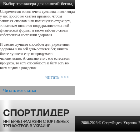
Выбор тренажера для занятий бегом,
Современная жизнь очень суетлива, и вот когда
как осуществить прав...
у нас просто не хватает времени, чтобы
заняться спортом или полноценно отдохнуть,
то важным является поддержание отличной
физической формы, а также забота о своем
собственном состоянии здоровья.
И самым лучшим способом для укрепления
здоровья и по сей день остается бег, ничего
более лучшего еще не придумало
человечество. А связано это с его естеством
процесса, то есть способность к бегу есть во
всех людях с рождения.
читать >>>
Читать все статьи
2006-
2026 © СпортЛидер. Украина. Вс