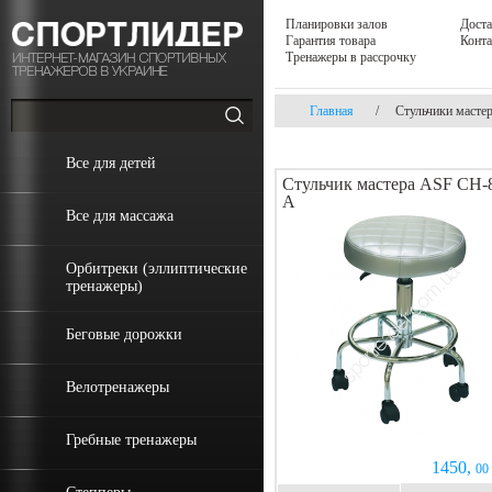
Планировки залов
Доста
Гарантия товара
Конт
Тренажеры в рассрочку
Главная
/
Стульчики масте
Все для детей
Стульчик мастера ASF СН-
A
Все для массажа
Орбитреки (эллиптические
тренажеры)
Беговые дорожки
Велотренажеры
Гребные тренажеры
1450,
00 