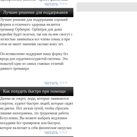
читать >>>
Лучшее решение для поддержания
Лучшее решение для поддержания хорошей
хорошей формы!...
формы и отличного здоровья является
тренажер Орбитрек. Орбитрек для дома
вдвойне будет полезен, так как на нем смогут с
легкостью заниматься все члены семьи, и при
этом не имеет значения сколько кому лет.
Он великолепно поддержит вашу форму без
вреда для сердечнососудистой системы. Это
пожалуй одно из самых главных отличий
данного тренажера.
читать >>>
Как похудеть быстро при помощи
Далеко не секрет, люди, которые занимаются
физической нагрузки...
спортом, худеют быстрее людей, которые сидят
на диетах. Нет легких путей, чтобы сбросить
лишние килограммы, это трудоемкая работа.
Безусловно, Вы можете выбрать медленное
похудание без тренировок или быстрое,
которое включает в себя физические нагрузки.
читать >>>