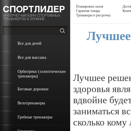
Планировки залов
Доста
Гарантия товара
Конт
Тренажеры в рассрочку
Лучшее
Все для детей
Все для массажа
Орбитреки (эллиптические
Лучшее решен
тренажеры)
здоровья явл
Беговые дорожки
вдвойне будет
Велотренажеры
заниматься вс
Гребные тренажеры
сколько кому