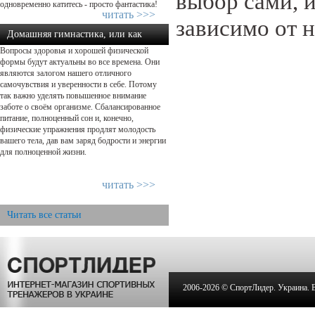
выбор сами, и
одновременно катитесь - просто фантастика!
читать >>>
зависимо от 
Домашняя гимнастика, или как
Вопросы здоровья и хорошей физической
сохранить форму, сэкономив...
формы будут актуальны во все времена. Они
являются залогом нашего отличного
самочувствия и уверенности в себе. Потому
так важно уделять повышенное внимание
заботе о своём организме. Сбалансированное
питание, полноценный сон и, конечно,
физические упражнения продлят молодость
вашего тела, дав вам заряд бодрости и энергии
для полноценной жизни.
читать >>>
Читать все статьи
2006-
2026 © СпортЛидер. Украина. Вс