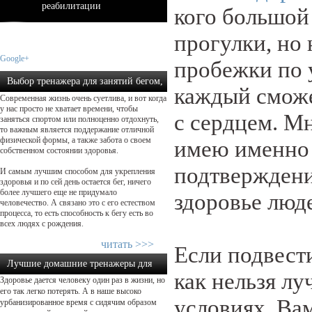
реабилитации
кого большой
прогулки, но
Google+
пробежки по 
Выбор тренажера для занятий бегом,
каждый сможе
Современная жизнь очень суетлива, и вот когда
как осуществить прав...
у нас просто не хватает времени, чтобы
с сердцем. М
заняться спортом или полноценно отдохнуть,
то важным является поддержание отличной
физической формы, а также забота о своем
имею именно 
собственном состоянии здоровья.
подтверждени
И самым лучшим способом для укрепления
здоровья и по сей день остается бег, ничего
более лучшего еще не придумало
здоровье люд
человечество. А связано это с его естеством
процесса, то есть способность к бегу есть во
всех людях с рождения.
читать >>>
Если подвести
Лучшие домашние тренажеры для
как нельзя л
Здоровье дается человеку один раз в жизни, но
похудения: какой выбрать?...
его так легко потерять. А в наше высоко
условиях. Ва
урбанизированное время с сидячим образом