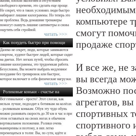
жизни, плохой экологией и отсутствием
свободного времени, это сделать еще проще.
необходимым
Не секрет, что в таких условиях люди быстро
набирают лишние килограммы. Но теперь это
компьютере т
не проблема. Ведь домашние тренажеры
помогут скинуть лишние сантиметры и снова
смогут помоч
ощутить себя стройной.
читать >>>
продаже спор
Как похудеть быстро при помощи
Далеко не секрет, люди, которые занимаются
физической нагрузки...
спортом, худеют быстрее людей, которые сидят
на диетах. Нет легких путей, чтобы сбросить
И все же, не 
лишние килограммы, это трудоемкая работа.
Безусловно, Вы можете выбрать медленное
похудание без тренировок или быстрое,
вы всегда мо
которое включает в себя физические нагрузки.
читать >>>
Возможно пос
Роликовые коньки - счастье на
агрегатов, в
Всё гениальное - просто! Этот слоган, как
колёсах....
нельзя лучше, подходит к ботинкам на колёсах
– роликовым конькам. Обув эту чудо обувь
спортивных т
можно развивать скорость до 30 км в час и при
этом оставаться на своих ногах в обычном
спортивного 
вертикальном положении. Ролики очень
маневренны и поэтому, в них легко
перемещаться в толпе. Вы, по сути, идёте и