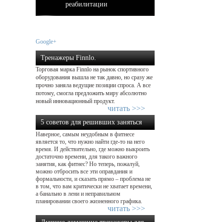
реабилитации
Google+
Тренажеры Finnlo.
Торговая марка Finnlo на рынок спортивного
Добро пожаловать домой – начнем ...
оборудования вышла не так давно, но сразу же
прочно заняла ведущие позиции спроса. А все
потому, смогла предложить миру абсолютно
новый инновационный продукт.
читать >>>
5 советов для решивших заняться
Наверное, самым неудобным в фитнесе
фитнесом...
является то, что нужно найти где-то на него
время. И действительно, где можно выкроить
достаточно времени, для такого важного
занятия, как фитнес? Но теперь, пожалуй,
можно отбросить все эти оправдания и
формальности, и сказать прямо – проблема не
в том, что вам критически не хватает времени,
а банально в лени и неправильном
планировании своего жизненного графика.
читать >>>