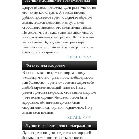
Лучшие домашние тренажеры для
Здоровье дается человеку один раз в жизни, но
похудения: какой выбрать?...
его так легко потерять. А в наше высоко
урбанизированное время с сидячим образом
жизни, плохой экологией и отсутствием
свободного времени, это сделать еще проще.
Не секрет, что в таких условиях люди быстро
набирают лишние килограммы. Но теперь это
не проблема. Ведь домашние тренажеры
помогут скинуть лишние сантиметры и снова
ощутить себя стройной.
читать >>>
Фитнес для здоровья
Вопрос: нужен ли фитнес современному
человеку, что это - дань моде, необходимость
или баловство - время от времени задает себе
любой здравомыслящий человек. Нам с
раннего детства твердили, что занятия спортом
– это очень хорошо. Человек, чтобы быть
здоровым, обязательно должен быть
спортивным, подтянутым, подвижным. Но у
жизни свои правила.
читать >>>
Лучшее решение для поддержания
Лучшее решение для поддержания хорошей
хорошей формы!...
формы и отличного здоровья является