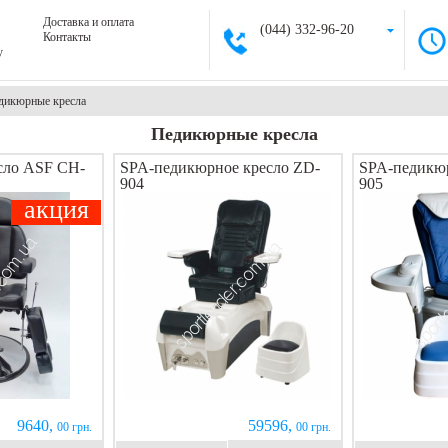
Доставка и оплата
(044) 332-96-20
Контакты
у
дикюрные кресла
Педикюрные кресла
сло ASF CH-
SPA-педикюрное кресло ZD-
SPA-педикюр
904
905
акция
9640,
59596,
00 грн.
00 грн.