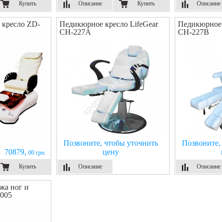
Купить
Описание
Купить
Описание
 кресло ZD-
Педикюрное кресло LifeGear
Педикюрное 
СН-227А
СН-227B
Позвоните, чтобы уточнить
Позвоните,
70879,
цену
00 грн.
Купить
Описание
Описание
жа ног и
005