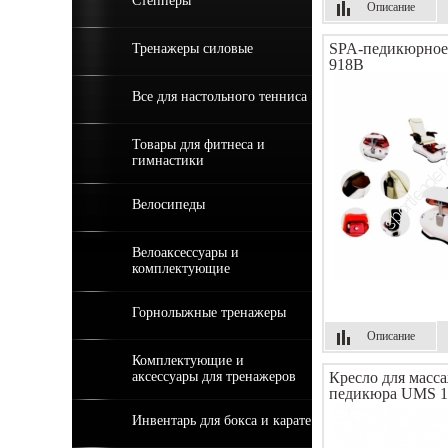
Степперы
Описание
SPA-педикюрное
Тренажеры силовые
918B
Все для настольного тенниса
Товары для фитнеса и
гимнастики
Велосипеды
Велоаксессуары и
комплектующие
Горнолыжные тренажеры
Описание
Комплектующие и
аксессуары для тренажеров
Кресло для масса
педикюра UMS 1
Инвентарь для бокса и карате