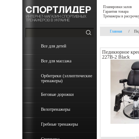
Планировки залов
Гарантия товара
Тренажеры в рассрочк
Главная
/
Пе
Все для детей
Педикюрное кре
227B-2 Black
Все для массажа
Орбитреки (эллиптические
тренажеры)
Беговые дорожки
Велотренажеры
Гребные тренажеры