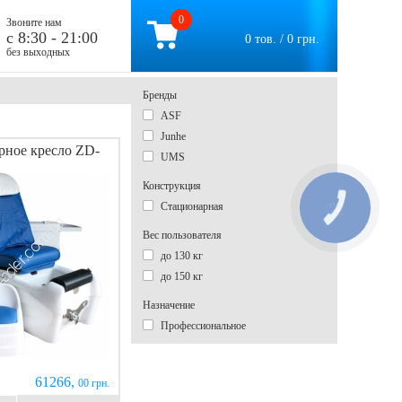
0
Звоните нам
c 8:30 - 21:00
0 тов. / 0 грн.
без выходных
Бренды
ASF
Junhe
ное кресло ZD-
UMS
Конструкция
Стационарная
КНОПКА
СВЯЗИ
Вес пользователя
до 130 кг
до 150 кг
Назначение
Профессиональное
61266,
00 грн.