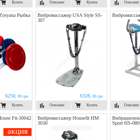
Купить
Описание
Купить
Описание
Zoryana Рыбка
Вибромассажер USA Style SS-
Вибромассаж
307
6250,
6328,
00 грн.
00 грн.
Купить
Описание
Купить
Описание
ouse Fit-30042
Вибромассажер Housefit HM
Вибрационна
3030
Sport HS-08
акция