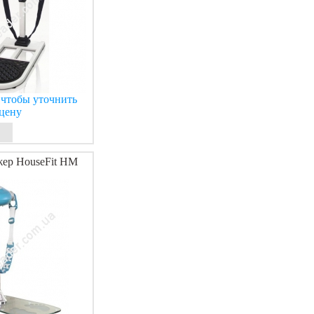
 чтобы уточнить
цену
ер HouseFit HM