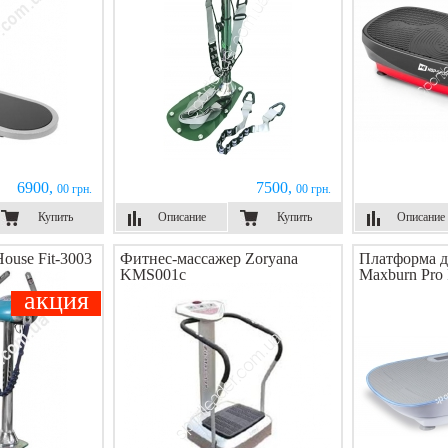
6900,
7500,
00 грн.
00 грн.
Купить
Описание
Купить
Описание
ouse Fit-3003
Фитнес-массажер Zoryana
Платформа д
KMS001c
Maxburn Pro 
акция