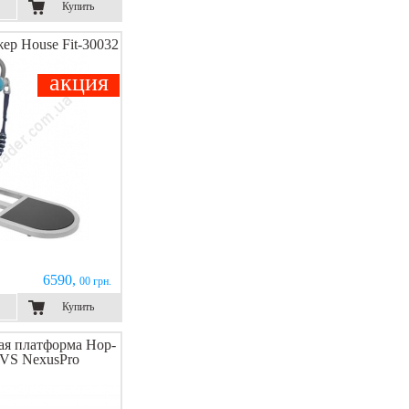
Купить
ер House Fit-30032
акция
6590,
00 грн.
Купить
я платформа Hop-
0VS NexusPro