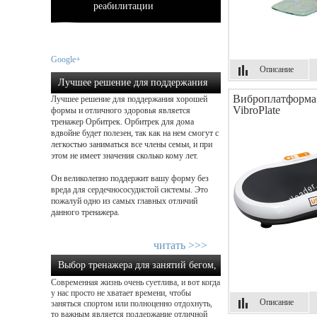
реабилитации
Google+
Описание
Лучшее решение для поддержания
Виброплатформа
Лучшее решение для поддержания хорошей
хорошей формы!...
VibroPlate
формы и отличного здоровья является
тренажер Орбитрек. Орбитрек для дома
вдвойне будет полезен, так как на нем смогут с
легкостью заниматься все члены семьи, и при
этом не имеет значения сколько кому лет.
Он великолепно поддержит вашу форму без
вреда для сердечнососудистой системы. Это
пожалуй одно из самых главных отличий
данного тренажера.
читать >>>
Выбор тренажера для занятий бегом,
Современная жизнь очень суетлива, и вот когда
как осуществить прав...
у нас просто не хватает времени, чтобы
Описание
заняться спортом или полноценно отдохнуть,
то важным является поддержание отличной