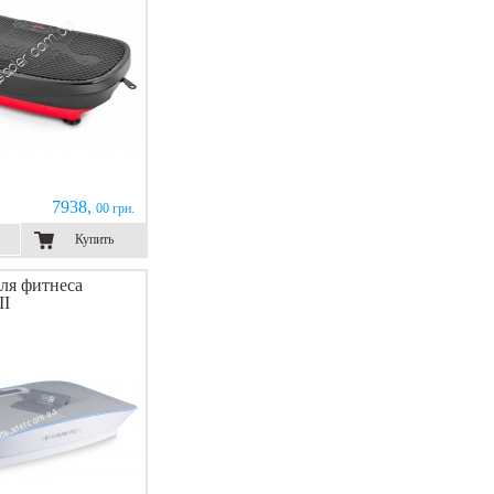
7938,
00 грн.
Купить
ля фитнеса
II