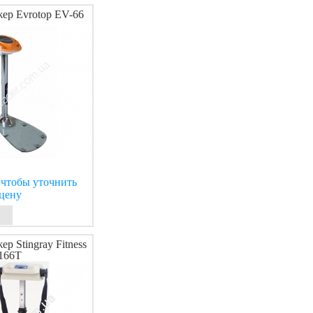
ер Evrotop EV-66
 чтобы уточнить
цену
р Stingray Fitness
-166T