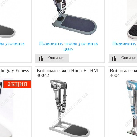
бы уточнить
Позвоните, чтобы уточнить
Позвоните,
у
цену
Описание
Описание
ingray Fitness
Вибромассажер HouseFit HM
Вибромассаж
G
30042
3004
акция