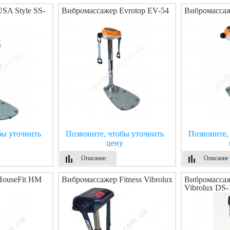
SA Style SS-
Вибромассажер Evrotop EV-54
Вибромассаж
бы уточнить
Позвоните, чтобы уточнить
Позвоните,
у
цену
Описание
Описание
HouseFit HM
Вибромассажер Fitness Vibrolux
Вибромассаже
Vibrolux DS