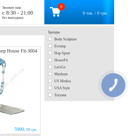
0
Звоните нам
c 8:30 - 21:00
0 тов. / 0 грн.
без выходных
Бренды
Body Sculpture
Evrotop
ер House Fit-3004
Hop-Sport
HouseFit
Let'sGo
Maxburn
US Medica
USA Style
Zoryana
5900,
00 грн.