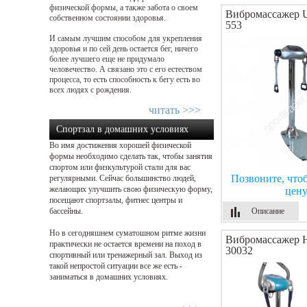
физической формы, а также забота о своем
Вибромассажер U
собственном состоянии здоровья.
553
И самым лучшим способом для укрепления
здоровья и по сей день остается бег, ничего
более лучшего еще не придумало
человечество. А связано это с его естеством
процесса, то есть способность к бегу есть во
всех людях с рождения.
читать >>>
Спортзал в домашних условиях
Во имя достижения хорошей физической
формы необходимо сделать так, чтобы занятия
спортом или физкультурой стали для вас
Позвоните, что
регулярными. Сейчас большинство людей,
желающих улучшить свою физическую форму,
цен
посещают спортзалы, фитнес центры и
бассейны.
Описание
Но в сегодняшнем суматошном ритме жизни
Вибромассажер 
практически не остается времени на поход в
30032
спортивный или тренажерный зал. Выход из
такой непростой ситуации все же есть -
заниматься в домашних условиях.