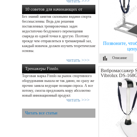
читать >>>
10 советов для начинающих от
Без знаний занятия силовыми видами спорта
экспертов в силовом тренин...
бессмысленны. Ведь для решения
поставленных тренировочных задач
недостаточно бездумного перемещения
снаряда из одной точки в другую. Поэтому
прежде чем отправляться в тренажерный зал,
Позвоните, что
каждый новичок должен изучить теоретические
цен
основы.
Описание
читать >>>
Тренажеры Finnlo.
Вибромассажер St
Vibrolux DS-168
Торговая марка Finnlo на рынок спортивного
Добро пожаловать домой – начнем ...
оборудования вышла не так давно, но сразу же
прочно заняла ведущие позиции спроса. А все
потому, смогла предложить миру абсолютно
новый инновационный продукт.
читать >>>
Читать все статьи