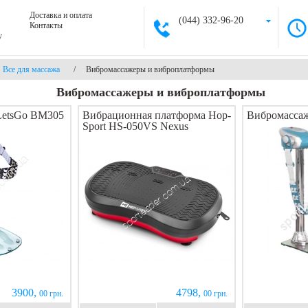
Доставка и оплата
(044) 332-96-20
Контакты
у
Все для массажа
/
Вибромассажеры и виброплатформы
Вибромассажеры и виброплатформы
LetsGo BM305
Вибрационная платформа Hop-
Вибромассаж
Sport HS-050VS Nexus
3900,
4798,
00 грн.
00 грн.