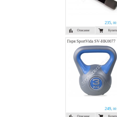
235,
00 
Описание
Купит
Гиря SportVida SV-HK0077
249,
00 
Описание
Купит