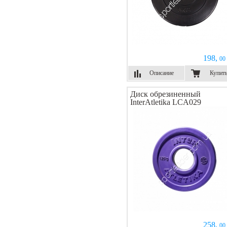
198,
00 
Описание
Купит
Диск обрезиненный
InterAtletika LCA029
258,
00 