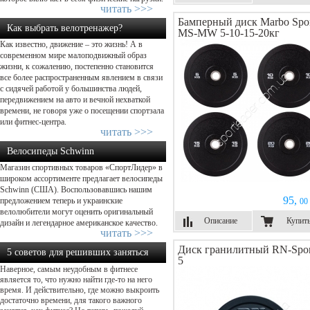
читать >>>
Бамперный диск Marbo Spo
Как выбрать велотренажер?
MS-MW 5-10-15-20кг
Как известно, движение – это жизнь! А в
современном мире малоподвижный образ
жизни, к сожалению, постепенно становится
все более распространенным явлением в связи
с сидячей работой у большинства людей,
передвижением на авто и вечной нехваткой
времени, не говоря уже о посещении спортзала
или фитнес-центра.
читать >>>
Велосипеды Schwinn
Магазин спортивных товаров «СпортЛидер» в
широком ассортименте предлагает велосипеды
Schwinn (США). Воспользовавшись нашим
95,
предложением теперь и украинские
00 
велолюбители могут оценить оригинальный
Описание
Купит
дизайн и легендарное американское качество.
читать >>>
Диск гранилитный RN-Spor
5 советов для решивших заняться
5
Наверное, самым неудобным в фитнесе
фитнесом...
является то, что нужно найти где-то на него
время. И действительно, где можно выкроить
достаточно времени, для такого важного