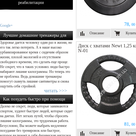
реабилитации
78,
00 
Google+
Описание
Купит
Лучшие домашние тренажеры для
Здоровье дается человеку один раз в жизни, но
похудения: какой выбрать?...
Диск с хватами Newt 1,25 к
его так легко потерять. А в наше высоко
N-01
урбанизированное время с сидячим образом
жизни, плохой экологией и отсутствием
свободного времени, это сделать еще проще.
Не секрет, что в таких условиях люди быстро
набирают лишние килограммы. Но теперь это
не проблема. Ведь домашние тренажеры
помогут скинуть лишние сантиметры и снова
ощутить себя стройной.
читать >>>
Как похудеть быстро при помощи
Далеко не секрет, люди, которые занимаются
физической нагрузки...
спортом, худеют быстрее людей, которые сидят
на диетах. Нет легких путей, чтобы сбросить
лишние килограммы, это трудоемкая работа.
81,
00 
Безусловно, Вы можете выбрать медленное
похудание без тренировок или быстрое,
Описание
Купит
которое включает в себя физические нагрузки.