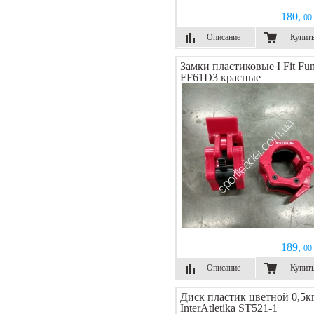
180,
00 
Описание
Купит
Замки пластиковые I Fit Fu
FF61D3 красные
189,
00 
Описание
Купит
Диск пластик цветной 0,5к
InterAtletika ST521-1