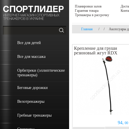
Планировки залов
Доста
Гарантия товара
Конт
Тренажеры в рассрочку
Главная
/
/
Аксессуары д
Все для детей
Крепление для груши
резиновый жгут RDX
Все для массажа
Орбитреки (эллиптические
тренажеры)
Беговые дорожки
Велотренажеры
Гребные тренажеры
94,
00 