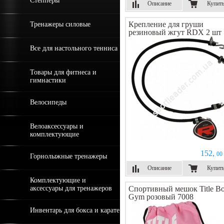
Степперы
Описание
Купит
Крепление для груши
Тренажеры силовые
резиновый жгут RDX 2 шт
Все для настольного тенниса
Товары для фитнеса и
гимнастики
Велосипеды
Велоаксессуары и
комплектующие
152,
00 
Горнолыжные тренажеры
Описание
Купит
Комплектующие и
аксессуары для тренажеров
Спортивный мешок Title Bo
Gym розовый 7008
Инвентарь для бокса и карате