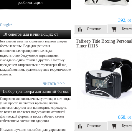
реабилитации
392,
00 
Google+
Описание
Купит
10 советов для начинающих от
Таймер Title Boxing Persona
Без знаний занятия силовыми видами спорта
экспертов в силовом тренин...
Timer i1115
бессмысленны. Ведь для решения
поставленных тренировочных задач
недостаточно бездумного перемещения
снаряда из одной точки в другую. Поэтому
прежде чем отправляться в тренажерный зал,
каждый новичок должен изучить теоретические
основы.
читать >>>
Выбор тренажера для занятий бегом,
Современная жизнь очень суетлива, и вот когда
как осуществить прав...
у нас просто не хватает времени, чтобы
заняться спортом или полноценно отдохнуть,
то важным является поддержание отличной
физической формы, а также забота о своем
868,
00 
собственном состоянии здоровья.
Описание
Купит
И самым лучшим способом для укрепления