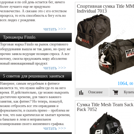
здоровья и по сей день остается бег, ничего
Спортивная сумка Title M
более лучшего еще не придумало
Individual 7013
человечество. А связано это с его естеством
процесса, то есть способность к бегу есть во
всех людях с рождения.
читать >>>
Тренажеры Finnlo.
Торговая марка Finnlo на рынок спортивного
Добро пожаловать домой – начнем ...
оборудования вышла не так давно, но сразу же
прочно заняла ведущие позиции спроса. А все
потому, смогла предложить миру абсолютно
новый инновационный продукт.
читать >>>
5 советов для решивших заняться
1064,
Наверное, самым неудобным в фитнесе
00 
фитнесом...
является то, что нужно найти где-то на него
Описание
Купит
время. И действительно, где можно выкроить
достаточно времени, для такого важного
занятия, как фитнес? Но теперь, пожалуй,
Сумка Title Mesh Team Sack
можно отбросить все эти оправдания и
Pack 7052
формальности, и сказать прямо – проблема не
в том, что вам критически не хватает времени,
а банально в лени и неправильном
планировании своего жизненного графика.
читать >>>