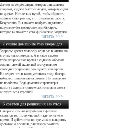
Далеко не секрет, люди, которые занимаются
физической нагрузки...
спортом, худеют быстрее людей, которые сидят
на диетах. Нет легких путей, чтобы сбросить
лишние килограммы, это трудоемкая работа.
Безусловно, Вы можете выбрать медленное
похудание без тренировок или быстрое,
которое включает в себя физические нагрузки.
читать >>>
Лучшие домашние тренажеры для
Здоровье дается человеку один раз в жизни, но
похудения: какой выбрать?...
его так легко потерять. А в наше высоко
урбанизированное время с сидячим образом
жизни, плохой экологией и отсутствием
свободного времени, это сделать еще проще.
Не секрет, что в таких условиях люди быстро
набирают лишние килограммы. Но теперь это
не проблема. Ведь домашние тренажеры
помогут скинуть лишние сантиметры и снова
ощутить себя стройной.
читать >>>
5 советов для решивших заняться
Наверное, самым неудобным в фитнесе
фитнесом...
является то, что нужно найти где-то на него
время. И действительно, где можно выкроить
достаточно времени, для такого важного