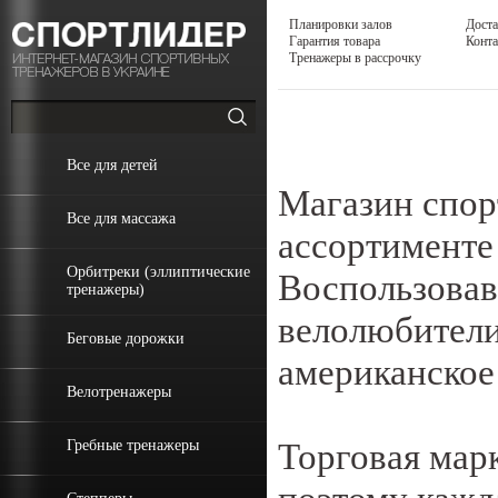
Планировки залов
Доста
Гарантия товара
Конт
Тренажеры в рассрочку
Все для детей
Магазин спор
Все для массажа
ассортименте
Орбитреки (эллиптические
Воспользовав
тренажеры)
велолюбители
Беговые дорожки
американское
Велотренажеры
Торговая мар
Гребные тренажеры