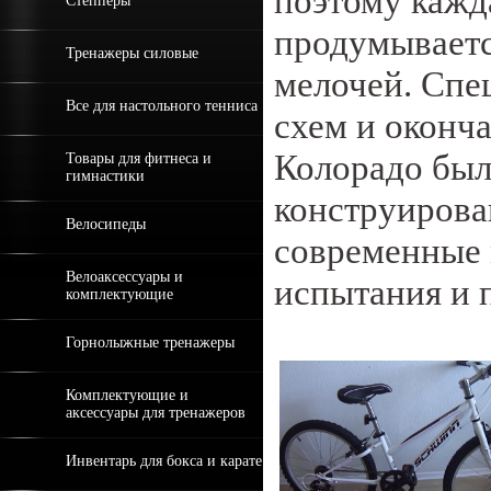
поэтому кажда
Степперы
продумываетс
Тренажеры силовые
мелочей. Спе
Все для настольного тенниса
схем и оконч
Колорадо был
Товары для фитнеса и
гимнастики
конструирова
Велосипеды
современные 
Велоаксессуары и
испытания и 
комплектующие
Горнолыжные тренажеры
Комплектующие и
аксессуары для тренажеров
Инвентарь для бокса и карате