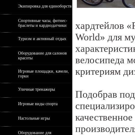
Экипировка для единоборств
Спортивные часы, фитнес-
хардтейлов «F
браслеты и кардиодатчики
World» для м
Туризм и активный отдых
характеристи
Оборудование для салонов
велосипеда м
красоты
критериям ди
Игровые площадки, качели,
горки
Уличные тренажеры
Подобрав под
специализиро
Игровые виды спорта
качественное
Настольные игры
производителя
Оборудование для