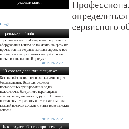
Профессионал
реабилитации
определиться
сервисного о
Google+
Тренажеры Finnlo.
Торговая марка Finnlo на рынок спортивного
Добро пожаловать домой – начнем ...
оборудования вышла не так давно, но сразу же
прочно заняла ведущие позиции спроса. А все
потому, смогла предложить миру абсолютно
новый инновационный продукт.
читать >>>
10 советов для начинающих от
Без знаний занятия силовыми видами спорта
экспертов в силовом тренин...
бессмысленны. Ведь для решения
поставленных тренировочных задач
недостаточно бездумного перемещения
снаряда из одной точки в другую. Поэтому
прежде чем отправляться в тренажерный зал,
каждый новичок должен изучить теоретические
основы.
читать >>>
Как похудеть быстро при помощи