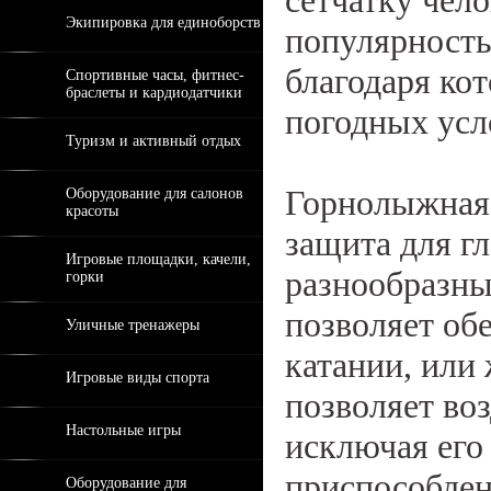
сетчатку чело
Экипировка для единоборств
популярность
благодаря ко
Спортивные часы, фитнес-
браслеты и кардиодатчики
погодных усл
Туризм и активный отдых
Горнолыжная 
Оборудование для салонов
красоты
защита для г
Игровые площадки, качели,
разнообразны
горки
позволяет об
Уличные тренажеры
катании, или
Игровые виды спорта
позволяет во
Настольные игры
исключая его 
приспособлен
Оборудование для