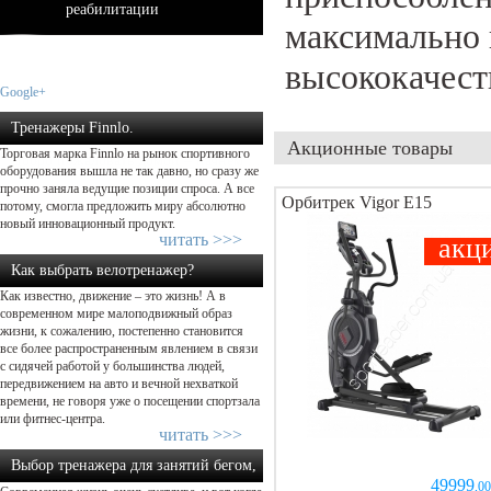
реабилитации
максимально 
высококачест
Google+
Тренажеры Finnlo.
Акционные товары
Торговая марка Finnlo на рынок спортивного
Добро пожаловать домой – начнем ...
оборудования вышла не так давно, но сразу же
прочно заняла ведущие позиции спроса. А все
Орбитрек Vigor E15
потому, смогла предложить миру абсолютно
новый инновационный продукт.
читать >>>
акц
Как выбрать велотренажер?
Как известно, движение – это жизнь! А в
современном мире малоподвижный образ
жизни, к сожалению, постепенно становится
все более распространенным явлением в связи
с сидячей работой у большинства людей,
передвижением на авто и вечной нехваткой
времени, не говоря уже о посещении спортзала
или фитнес-центра.
читать >>>
Выбор тренажера для занятий бегом,
49999
,00