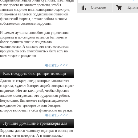
Современная жизнь очень суетлива, и вот когда
как осуществить прав...
у нас просто не хватает времени, чтобы
Описание
Купит
заняться спортом или полноценно отдохнуть,
то важным является поддержание отличной
физической формы, а также забота о своем
собственном состоянии здоровья.
И самым лучшим способом для укрепления
здоровья и по сей день остается бег, ничего
более лучшего еще не придумало
человечество. А связано это с его естеством
процесса, то есть способность к бегу есть во
всех людях с рождения.
читать >>>
Как похудеть быстро при помощи
Далеко не секрет, люди, которые занимаются
физической нагрузки...
спортом, худеют быстрее людей, которые сидят
на диетах. Нет легких путей, чтобы сбросить
лишние килограммы, это трудоемкая работа.
Безусловно, Вы можете выбрать медленное
похудание без тренировок или быстрое,
которое включает в себя физические нагрузки.
читать >>>
Лучшие домашние тренажеры для
Здоровье дается человеку один раз в жизни, но
похудения: какой выбрать?...
его так легко потерять. А в наше высоко