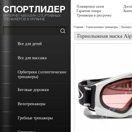
Планировки залов
Доста
Гарантия товара
Конт
Тренажеры в рассрочку
Главная
/
Горнолыжные тренажеры
/
Лыжные 
Горнолыжная маска Alpi
Все для детей
Все для массажа
Орбитреки (эллиптические
тренажеры)
Беговые дорожки
Велотренажеры
Гребные тренажеры