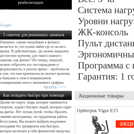
реабилитации
Система нагр
Уровни нагру
Google+
ЖК-консоль
5 советов для решивших заняться
Пульт дистан
Наверное, самым неудобным в фитнесе
фитнесом...
является то, что нужно найти где-то на него
Эргономичные
время. И действительно, где можно выкроить
достаточно времени, для такого важного
занятия, как фитнес? Но теперь, пожалуй,
Программа с 
можно отбросить все эти оправдания и
формальности, и сказать прямо – проблема не
Гарантия: 1 г
в том, что вам критически не хватает времени,
а банально в лени и неправильном
планировании своего жизненного графика.
читать >>>
Акционные товары
Как похудеть быстро при помощи
Далеко не секрет, люди, которые занимаются
физической нагрузки...
спортом, худеют быстрее людей, которые сидят
Орбитрек Vigor E15
на диетах. Нет легких путей, чтобы сбросить
лишние килограммы, это трудоемкая работа.
акц
Безусловно, Вы можете выбрать медленное
похудание без тренировок или быстрое,
которое включает в себя физические нагрузки.