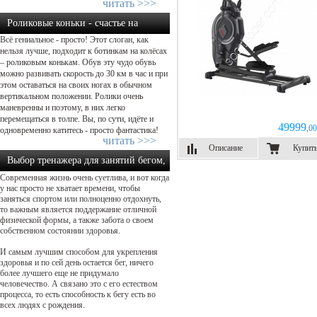
читать >>>
Роликовые коньки - счастье на
Всё гениальное - просто! Этот слоган, как
колёсах....
нельзя лучше, подходит к ботинкам на колёсах
– роликовым конькам. Обув эту чудо обувь
можно развивать скорость до 30 км в час и при
этом оставаться на своих ногах в обычном
вертикальном положении. Ролики очень
маневренны и поэтому, в них легко
перемещаться в толпе. Вы, по сути, идёте и
49999
,00
одновременно катитесь - просто фантастика!
читать >>>
Описание
Купит
Выбор тренажера для занятий бегом,
Современная жизнь очень суетлива, и вот когда
как осуществить прав...
у нас просто не хватает времени, чтобы
заняться спортом или полноценно отдохнуть,
то важным является поддержание отличной
физической формы, а также забота о своем
собственном состоянии здоровья.
И самым лучшим способом для укрепления
здоровья и по сей день остается бег, ничего
более лучшего еще не придумало
человечество. А связано это с его естеством
процесса, то есть способность к бегу есть во
всех людях с рождения.