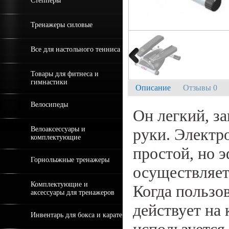
Степперы
Тренажеры силовые
Все для настольного тенниса
Товары для фитнеса и
гимнастики
Описание
Отзывы 0
Велосипеды
Он легкий, за
Велоаксессуары и
руки. Электр
комплектующие
простой, но 
Горнолыжные тренажеры
осуществляет
Комплектующие и
Когда пользо
аксессуары для тренажеров
действует на
Инвентарь для бокса и карате