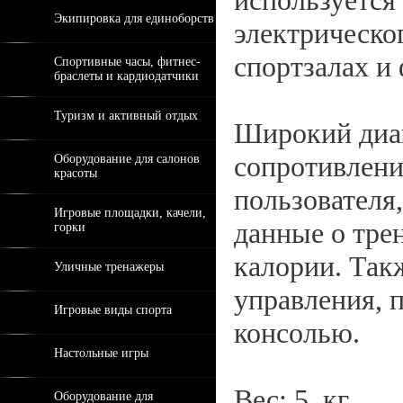
используется
Экипировка для единоборств
электрическо
спортзалах и
Спортивные часы, фитнес-
браслеты и кардиодатчики
Туризм и активный отдых
Широкий диап
сопротивлени
Оборудование для салонов
красоты
пользователя
Игровые площадки, качели,
данные о тре
горки
калории. Так
Уличные тренажеры
управления, 
Игровые виды спорта
консолью.
Настольные игры
Вес: 5 кг
Оборудование для