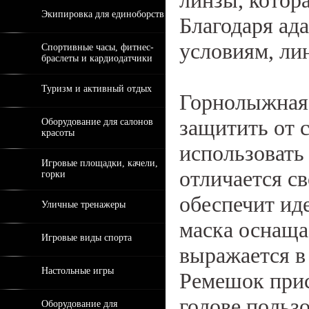
линзы, котор
Экипировка для единоборств
Благодаря ад
условиям, лин
Спортивные часы, фитнес-
браслеты и кардиодатчики
Туризм и активный отдых
Горнолыжная 
защитить от с
Оборудование для салонов
красоты
использовать
Игровые площадки, качели,
отличается с
горки
обеспечит ид
Уличные тренажеры
маска оснаща
Игровые виды спорта
выражается в
Настольные игры
Ремешок прис
голове польз
Оборудование для