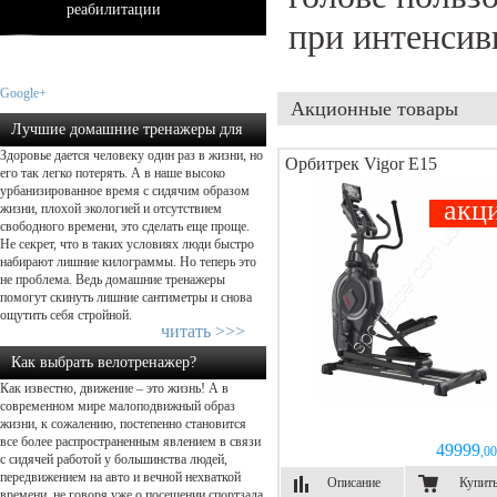
реабилитации
при интенсив
Google+
Акционные товары
Лучшие домашние тренажеры для
Здоровье дается человеку один раз в жизни, но
похудения: какой выбрать?...
Орбитрек Vigor E15
его так легко потерять. А в наше высоко
урбанизированное время с сидячим образом
акц
жизни, плохой экологией и отсутствием
свободного времени, это сделать еще проще.
Не секрет, что в таких условиях люди быстро
набирают лишние килограммы. Но теперь это
не проблема. Ведь домашние тренажеры
помогут скинуть лишние сантиметры и снова
ощутить себя стройной.
читать >>>
Как выбрать велотренажер?
Как известно, движение – это жизнь! А в
современном мире малоподвижный образ
жизни, к сожалению, постепенно становится
все более распространенным явлением в связи
49999
,00
с сидячей работой у большинства людей,
передвижением на авто и вечной нехваткой
Описание
Купит
времени, не говоря уже о посещении спортзала