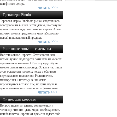
или фитнес-центра.
читать >>>
Тренажеры Finnlo.
Торговая марка Finnlo на рынок спортивного
Добро пожаловать домой – начнем ...
оборудования вышла не так давно, но сразу же
прочно заняла ведущие позиции спроса. А все
потому, смогла предложить миру абсолютно
новый инновационный продукт.
читать >>>
Роликовые коньки - счастье на
Всё гениальное - просто! Этот слоган, как
колёсах....
нельзя лучше, подходит к ботинкам на колёсах
– роликовым конькам. Обув эту чудо обувь
можно развивать скорость до 30 км в час и при
этом оставаться на своих ногах в обычном
вертикальном положении. Ролики очень
маневренны и поэтому, в них легко
перемещаться в толпе. Вы, по сути, идёте и
одновременно катитесь - просто фантастика!
читать >>>
Фитнес для здоровья
Вопрос: нужен ли фитнес современному
человеку, что это - дань моде, необходимость
или баловство - время от времени задает себе