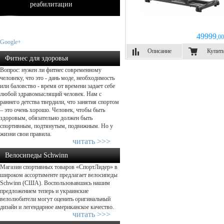
реабилитации
49999
,00
Google+
Описание
Купит
Фитнес для здоровья
Вопрос: нужен ли фитнес современному
человеку, что это - дань моде, необходимость
или баловство - время от времени задает себе
любой здравомыслящий человек. Нам с
раннего детства твердили, что занятия спортом
– это очень хорошо. Человек, чтобы быть
здоровым, обязательно должен быть
спортивным, подтянутым, подвижным. Но у
жизни свои правила.
читать >>>
Велосипеды Schwinn
Магазин спортивных товаров «СпортЛидер» в
широком ассортименте предлагает велосипеды
Schwinn (США). Воспользовавшись нашим
предложением теперь и украинские
велолюбители могут оценить оригинальный
дизайн и легендарное американское качество.
читать >>>