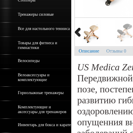
Степперы
Тренажеры силовые
Все для настольного тенниса
Товары для фитнеса и
гимнастики
Описание
Отзывы 0
Велосипеды
US Medica Ze
Велоаксессуары и
Передвижной 
комплектующие
позе, постепе
Горнолыжные тренажеры
развитию гиб
Комплектующие и
оздоровлению
аксессуары для тренажеров
опущенния вн
Инвентарь для бокса и карате