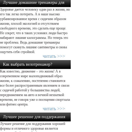
Лучшие домашние тренажеры для
Здоровье дается человеку один раз в жизни, но
похудения: какой выбрать?...
его так легко потерять. А в наше высоко
урбанизированное время с сидячим образом
жизни, плохой экологией и отсутствием
свободного времени, это сделать еще проще.
Не секрет, что в таких условиях люди быстро
набирают лишние килограммы. Но теперь это
не проблема. Ведь домашние тренажеры
помогут скинуть лишние сантиметры и снова
ощутить себя стройной.
читать >>>
Как выбрать велотренажер?
Как известно, движение – это жизнь! А в
современном мире малоподвижный образ
жизни, к сожалению, постепенно становится
все более распространенным явлением в связи
с сидячей работой у большинства людей,
передвижением на авто и вечной нехваткой
времени, не говоря уже о посещении спортзала
или фитнес-центра.
читать >>>
Лучшее решение для поддержания
Лучшее решение для поддержания хорошей
хорошей формы!...
формы и отличного здоровья является