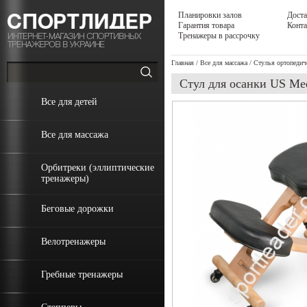
Планировки залов
Доста
Гарантия товара
Конт
Тренажеры в рассрочку
Главная
/
Все для массажа
/
Стулья ортопедич
Стул для осанки US Med
Все для детей
Все для массажа
Орбитреки (эллиптические
тренажеры)
Беговые дорожки
Велотренажеры
Гребные тренажеры